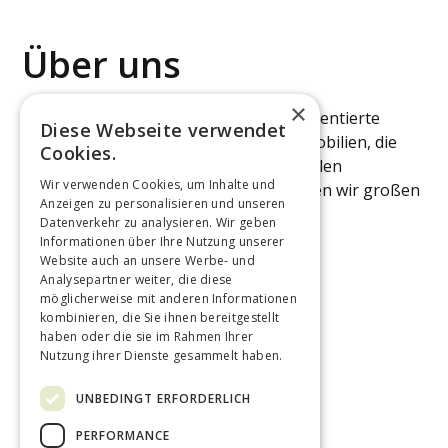
Über uns
×
Wir entwickeln nachhaltige, zukunftsorientierte
Diese Webseite verwendet
Lösungen für Wohn- und Gewerbeimmobilien, die
Cookies.
sowohl ästhetischen als auch funktionalen
Wir verwenden Cookies, um Inhalte und
Ansprüchen gerecht werden. Dabei legen wir großen
Anzeigen zu personalisieren und unseren
Wert auf individuelle Beratung und
Datenverkehr zu analysieren. Wir geben
maßgeschneiderte Konzepte.
Informationen über Ihre Nutzung unserer
Website auch an unsere Werbe- und
Analysepartner weiter, die diese
Mehr erfahren
Kontaktieren
möglicherweise mit anderen Informationen
kombinieren, die Sie ihnen bereitgestellt
haben oder die sie im Rahmen Ihrer
Nutzung ihrer Dienste gesammelt haben.
UNBEDINGT ERFORDERLICH
PERFORMANCE