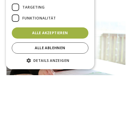
TARGETING
FUNKTIONALITÄT
ALLE AKZEPTIEREN
ALLE ABLEHNEN
DETAILS ANZEIGEN
Heidi Schreiner
Staatlich geprüfte Bautechnikerin Energieeffizienz-
Expertin